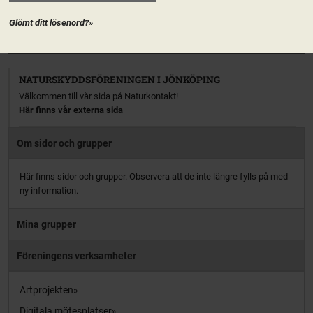
aktiv […]
Glömt ditt lösenord?»
PRENUMERERA
NATURSKYDDSFÖRENINGEN I JÖNKÖPING
Välkommen till vår sida på Naturkontakt!
Här finns vår externa sida
Om sidor och grupper
Här finns sidor och grupper. Observera att de inte längre fylls på med
ny information.
Mina grupper
Föreningens verksamheter
Artprojekten
Digitala mötesplatser