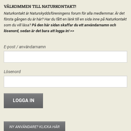
VÄLKOMMEN TILL NATURKONTAKT!
Naturkontakt är Naturskyddsföreningens forum för alla medlemmar. Är det
första gången du är här? Har du fått en länk till en sida inne på Naturkontakt
som du vill läsa?
På den här sidan skaffar du ett användarnamn och
lösenord, sedan är det bara att logga in!
>>
MENY
E-post / användarnamn
HEM
FÖRENINGEN
NATURSKYDDSFÖRENINGEN I JÖNKÖPING
START
LÄGG TILL EN TEXT HÄR PÅ SIDAN
FORUM
Lösenord
FÖRENINGEN
Naturskyddsföreningen i Jönköping
Hej världen!
28 maj, 2013
riksforeningen
INFO & MATERIAL
Välkommen hit! I den nya versionen av Naturkontakt som släpptes 20
november 2012 har varje del av Naturskyddsföreningen fått en egen
startsida. Det går att publicera texter, material eller bara ha sidan som
startsida för de grupper som berör kretsen/länsförbundet/nätverket. Det är
NY ANVÄNDARE? KLICKA HÄR
enkelt att använda och fungerar som en vanlig wordpress-blogg. Om du är